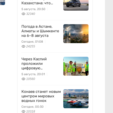
он
Казахстана: что
известно
5 августа, 20:50
32340
Погода в Астане,
Алматы и Шымкенте
на 6–8 августа
Сегодня, 01:08
24255
Через Каспий
проложили
цифровую
магистраль: что это
5 августа, 20:01
изменит
10560
Конаев станет новым
центром мировых
водных гонок
Сегодня, 00:30
10318