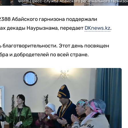
Фото: Пресс-служба Абайского регионального гарнизо
2388 Абайского гарнизона поддержали
ах декады Наурызнама, передает
DKnews.kz
.
ь благотворительности. Этот день посвящен
бра и добродетелей по всей стране.