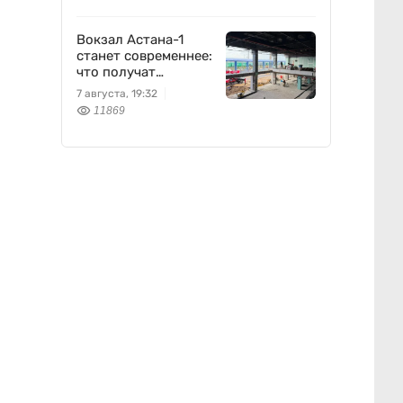
Вокзал Астана-1
станет современнее:
что получат
пассажиры
7 августа, 19:32
11869