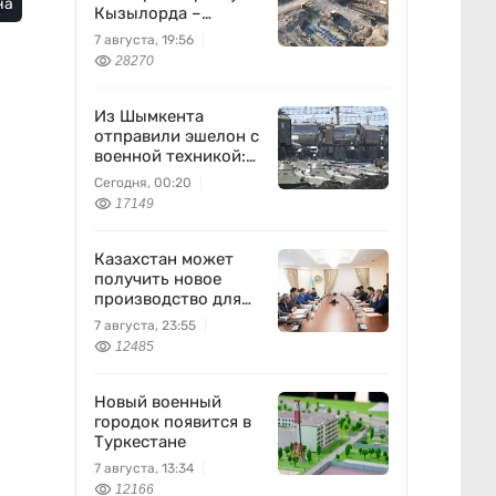
на
Кызылорда –
Жезказган
7 августа, 19:56
28270
Из Шымкента
отправили эшелон с
военной техникой:
что известно
Сегодня, 00:20
17149
Казахстан может
получить новое
производство для
химпрома и
7 августа, 23:55
энергетики
12485
Новый военный
городок появится в
Туркестане
7 августа, 13:34
12166