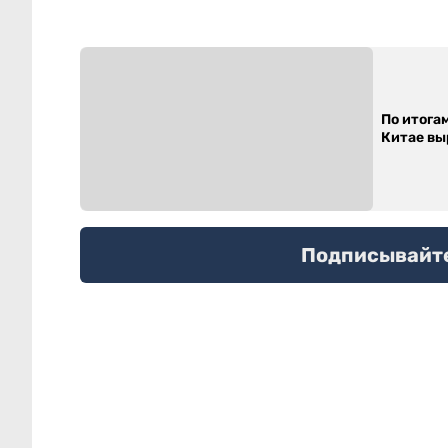
По итога
Китае выр
Подписывайтес