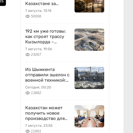
es
Казахстане за
неделю
7 августа, 13:14
50006
192 км уже готовы:
как строят трассу
Кызылорда –
Жезказган
7 августа, 19:56
23067
Из Шымкента
отправили эшелон с
военной техникой:
что известно
Сегодня, 00:20
13882
Казахстан может
получить новое
производство для
химпрома и
7 августа, 23:55
энергетики
11891