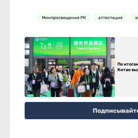
Минпросвещения РК
аттестация
э
По итога
Китае выр
Подписывайтес