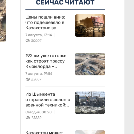
СЕЙЧАС ЧИТАЮТ
Цены пошли вниз:
что подешевело в
Казахстане за
неделю
7 августа, 13:14
ov
50006
192 км уже готовы:
как строят трассу
Кызылорда –
Жезказган
7 августа, 19:56
23067
Из Шымкента
отправили эшелон с
военной техникой:
что известно
Сегодня, 00:20
13882
Казахстан может