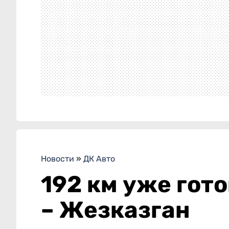
Новости
»
ДК Авто
192 км уже гот
– Жезказган