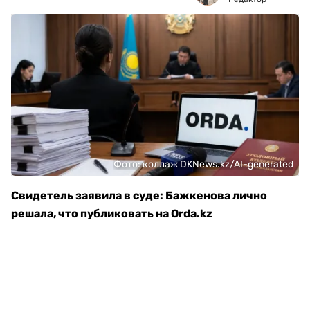
Фото: коллаж DKNews.kz/AI-generated
Свидетель заявила в суде: Бажкенова лично
решала, что публиковать на Orda.kz