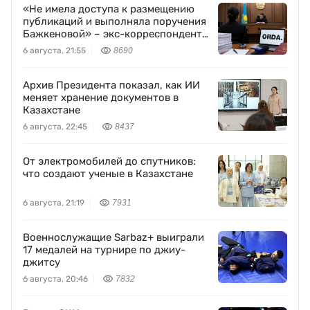
«Не имела доступа к размещению
публикаций и выполняла поручения
Бажкеновой» – экс-корреспондент
Orda.kz Дуйсенова
6 августа, 21:55
8690
Архив Президента показал, как ИИ
меняет хранение документов в
Казахстане
6 августа, 22:45
8437
От электромобилей до спутников:
что создают ученые в Казахстане
6 августа, 21:19
7931
Военнослужащие Sarbaz+ выиграли
17 медалей на турнире по джиу-
джитсу
6 августа, 20:46
7832