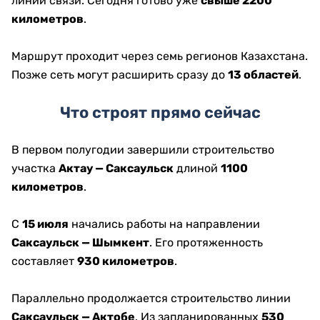
линий связи. Сегодня готово уже
свыше 2200
километров
.
Маршрут проходит через семь регионов Казахстана.
Позже сеть могут расширить сразу до
13 областей
.
Что строят прямо сейчас
В первом полугодии завершили строительство
участка
Актау — Саксаульск
длиной
1100
километров
.
С
15 июля
начались работы на направлении
Саксаульск — Шымкент
. Его протяженность
составляет
930 километров
.
Параллельно продолжается строительство линии
Саксаульск — Актобе
. Из запланированных
530