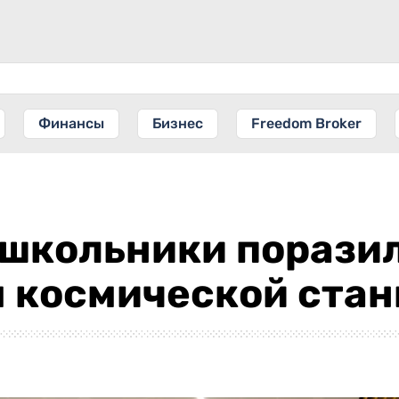
Финансы
Бизнес
Freedom Broker
 школьники порази
м космической ста