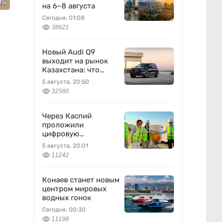
IS
на 6–8 августа
Сегодня, 01:08
38621
Новый Audi Q9
выходит на рынок
Казахстана: что
известно
5 августа, 20:50
32560
Через Каспий
проложили
цифровую
магистраль: что это
5 августа, 20:01
изменит
11242
Конаев станет новым
центром мировых
водных гонок
Сегодня, 00:30
11198