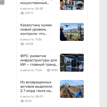
ov
искусственный
интеллект станет
6 августа, 08:30
частью уроков с 1
25575
класса
Казахстану нужен
новый уровень
контроля: что
предлагают ученые
6 августа, 11:36
на фоне развития
14058
атомной энергетики
ФРС: развитие
инфраструктуры для
ИИ — главный тренд
мировой экономики.
6 августа, 11:24
9680
Как в него
вписывается
Freedom Holding
Из возвращенных
Corp.
активов выделили
2,7 млрд тенге на
водоснабжение
6 августа, 08:01
9229