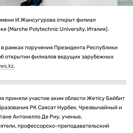
Фото: G
имени И.Жансугурова открыт филиал
 (Marche Polytechnic University, Италия).
 в рамках поручения Президента Республики
об открытии филиалов ведущих зарубежных
ws.kz
.
я приняли участие аким области Жетісу Бейбит
бразования РК Саясат Нурбек, Чрезвычайный и
ане Антонелло Де Риу, ученые,
еятели, профессорско-преподавательский