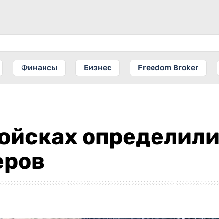
Финансы
Бизнес
Freedom Broker
войсках определил
еров