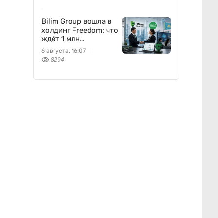
вписывается
Freedom Holding
Corp.
Bilim Group вошла в
холдинг Freedom: что
ждёт 1 млн
пользователей
6 августа, 16:07
8294