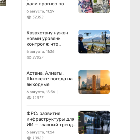
ov
дали прогноз по
доллару
6 августа, 11:29
52393
Казахстану нужен
новый уровень
контроля: что
предлагают ученые
6 августа, 11:36
на фоне развития
37037
атомной энергетики
Астана, Алматы,
Шымкент: погода на
выходные
6 августа, 15:56
11517
ФРС: развитие
инфраструктуры для
ИИ — главный тренд
мировой экономики.
6 августа, 11:24
Как в него
10923