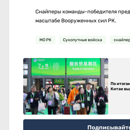
Снайперы команды-победителя предс
масштабе Вооруженных сил РК.
МО РК
Сухопутные войска
снайпе
По итога
Китае выр
Подписывайтес