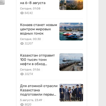
ov
на 6–8 августа
Сегодня, 01:08
64141
Конаев станет новым
центром мировых
водных гонок
Сегодня, 00:30
31207
Казахстан отправит
100 тысяч тонн
нефти в обход
России
Сегодня, 01:56
10274
Для атомной отрасли
Казахстана
подготовили первых
специалистов
5 августа, 23:49
9020