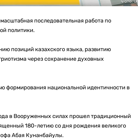
Фото: G
 масштабная последовательная работа по
ой политики.
нию позиций казахского языка, развитию
триотизма через сохранение духовных
тью формирования национальной идентичности в
 года в Вооруженных силах прошел традиционный
священный 180-летию со дня рождения великого
софа Абая Кунанбайулы.