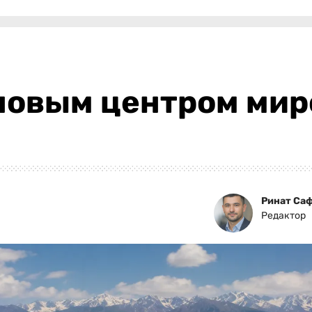
 новым центром ми
Ринат Са
Редактор