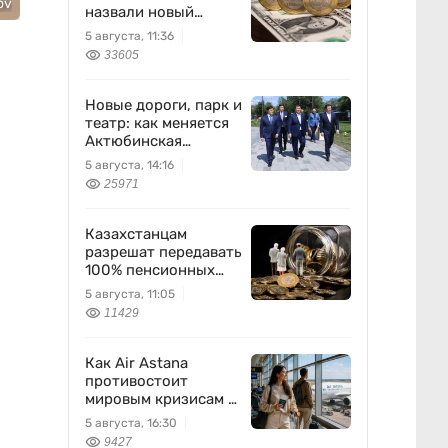
ov
назвали новый
диапазон
5 августа, 11:36
33605
Новые дороги, парк и
театр: как меняется
Актюбинская
область
5 августа, 14:16
25971
Казахстанцам
разрешат передавать
100% пенсионных
накоплений
5 августа, 11:05
11429
Как Air Astana
противостоит
мировым кризисам в
авиации
5 августа, 16:30
9427