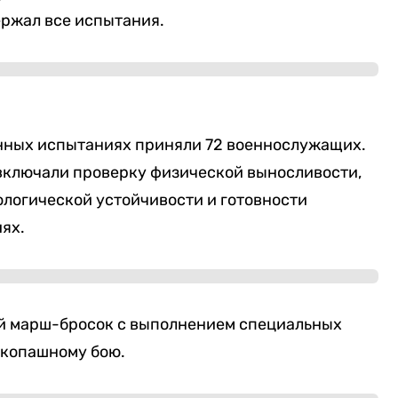
ержал все испытания.
онных испытаниях приняли 72 военнослужащих.
 включали проверку физической выносливости,
ологической устойчивости и готовности
ях.
й марш-бросок с выполнением специальных
укопашному бою.