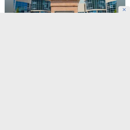
Фото: Gov
В колледж подали 412 заявлений.
Заместитель министра обороны по воспитательной