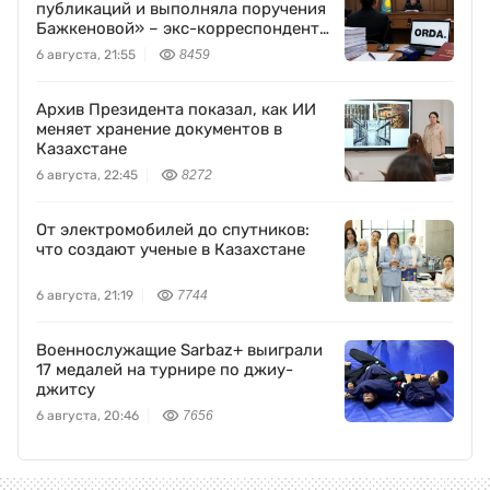
«Не имела доступа к размещению
публикаций и выполняла поручения
Бажкеновой» – экс-корреспондент
Orda.kz Дуйсенова
6 августа, 21:55
8459
Архив Президента показал, как ИИ
меняет хранение документов в
Казахстане
6 августа, 22:45
8272
От электромобилей до спутников:
что создают ученые в Казахстане
6 августа, 21:19
7744
Военнослужащие Sarbaz+ выиграли
17 медалей на турнире по джиу-
джитсу
6 августа, 20:46
7656