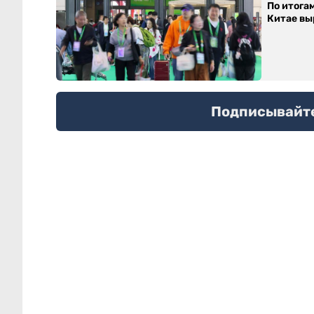
По итога
Китае выр
Подписывайтес