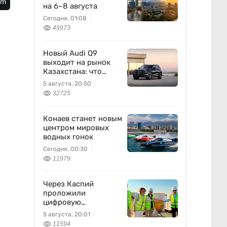
om
на 6–8 августа
Сегодня, 01:08
49973
Новый Audi Q9
выходит на рынок
Казахстана: что
известно
5 августа, 20:50
32725
Конаев станет новым
центром мировых
водных гонок
Сегодня, 00:30
11979
Через Каспий
проложили
цифровую
магистраль: что это
5 августа, 20:01
изменит
11594