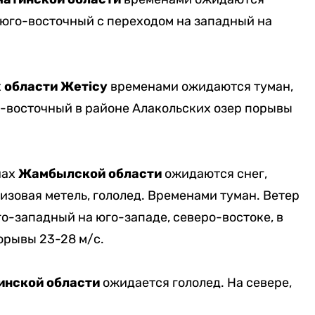
р юго-восточный с переходом на западный на
х
области Жетісу
временами ожидаются туман,
о-восточный в районе Алакольских озер порывы
нах
Жамбылской области
ожидаются снег,
низовая метель, гололед. Временами туман. Ветер
о-западный на юго-западе, северо-востоке, в
орывы 23-28 м/с.
инской
области
ожидается гололед. На севере,