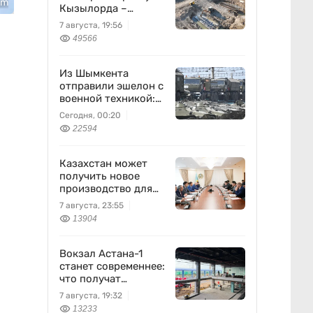
om
Кызылорда –
Жезказган
7 августа, 19:56
49566
Из Шымкента
отправили эшелон с
военной техникой:
что известно
Сегодня, 00:20
22594
Казахстан может
получить новое
производство для
химпрома и
7 августа, 23:55
энергетики
13904
Вокзал Астана-1
станет современнее:
что получат
пассажиры
7 августа, 19:32
13233