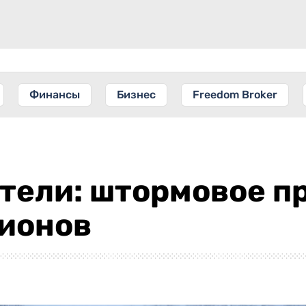
Финансы
Бизнес
Freedom Broker
етели: штормовое 
гионов