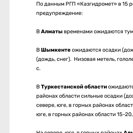
По данным РГП «Казгидромет» в 15 
предупреждение:
В
Алматы
временами ожидаются тума
В
Шымкенте
ожидаются осадки (дож
(дождь, снег). Низовая метель, голо
с.
В
Туркестанской области
ожидаются
районах области сильные осадки (дожд
севере, юге, в горных районах облас
юге, в горных районах области 15-20
На севере, юге, в горных районах
Ал