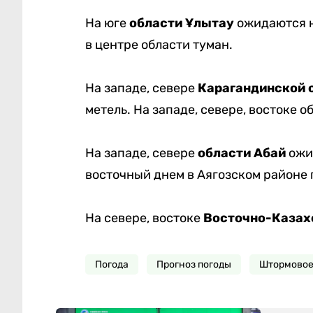
На юге
области Ұлытау
ожидаются н
в центре области туман.
На западе, севере
Карагандинской 
метель. На западе, севере, востоке 
На западе, севере
области Абай
ожид
восточный днем в Аягозском районе 
На севере, востоке
Восточно-Казах
Погода
Прогноз погоды
Штормовое