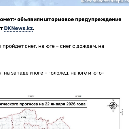
Фото: standret/freepik.c
дромет» объявили штормовое предупреждение
ет
DKNews.kz
.
пройдет снег, на юге – снег с дождем, на
на западе и юге – гололед, на юге и юго-