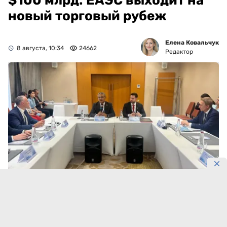
$100 млрд: ЕАЭС выходит на
новый торговый рубеж
Елена Ковальчук
8 августа, 10:34
24662
Редактор
Фото: eec.eaeunion.org
Внутренняя торговля ЕАЭС приближается к новому
рубежу.