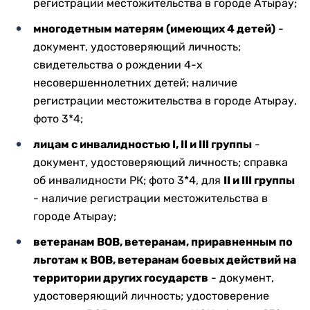
регистрации местожительства в городе Атырау;
многодетным матерям (имеющих 4 детей)
-
документ, удостоверяющий личность;
свидетельства о рождении 4-х
несовершеннолетних детей; наличие
регистрации местожительства в городе Атырау,
фото 3*4;
лицам с инвалидностью
I, II и III
группы
-
документ, удостоверяющий личность; справка
об инвалидности РК; фото 3*4, для
II и III
группы
- наличие регистрации местожительства в
городе Атырау;
ветеранам ВОВ, ветеранам, приравненным по
льготам к ВОВ,
ветеранам боевых действий на
территории других государств
- документ,
удостоверяющий личность; удостоверение