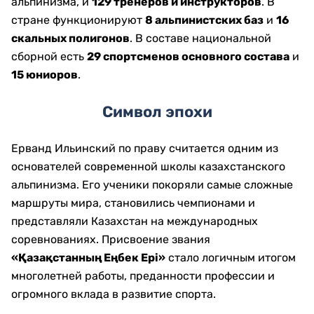
альпинизма, и
129 тренеров и инструкторов
. В
стране функционируют
8 альпинистских баз
и
16
скальных полигонов
. В составе национальной
сборной есть
29 спортсменов основного состава
и
15 юниоров
.
Символ эпохи
Ерванд Ильинский по праву считается одним из
основателей современной школы казахстанского
альпинизма. Его ученики покоряли самые сложные
маршруты мира, становились чемпионами и
представляли Казахстан на международных
соревнованиях. Присвоение звания
«Қазақстанның Еңбек Ері»
стало логичным итогом
многолетней работы, преданности профессии и
огромного вклада в развитие спорта.