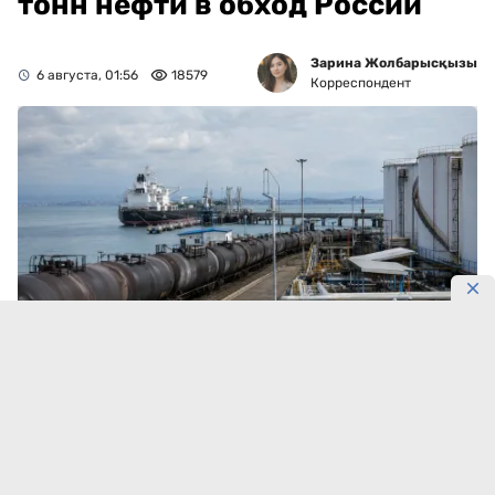
тонн нефти в обход России
Зарина Жолбарысқызы
6 августа, 01:56
18579
Корреспондент
Фото: DKNews.kz / AI-generated
ТШО расширяет экспорт нефти через Батуми. Более
дорогая железнодорожная схема поможет
сохранить добычу на Тенгизе при перебоях на
главном экспортном маршруте