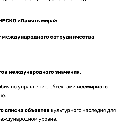
НЕСКО «Память мира»
.
е международного сотрудничества
тов международного значения
.
обия по управлению объектами
всемирного
не.
о списка объектов
культурного наследия для
международном уровне.