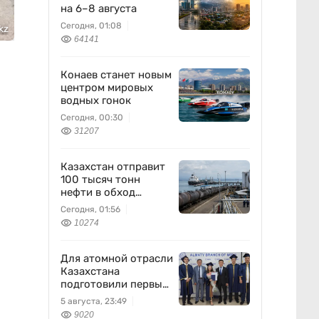
на 6–8 августа
Сегодня, 01:08
kz
64141
Конаев станет новым
центром мировых
водных гонок
Сегодня, 00:30
31207
Казахстан отправит
100 тысяч тонн
нефти в обход
России
Сегодня, 01:56
10274
Для атомной отрасли
Казахстана
подготовили первых
специалистов
5 августа, 23:49
9020