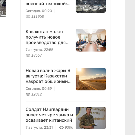
военной техникой:
что известно
Сегодня, 00:20
da
111958
Казахстан может
получить новое
производство для
химпрома и
7 августа, 23:55
энергетики
18557
Новая волна жары 8
августа: Казахстан
накроет обширный
антициклон
Сегодня, 00:59
12012
Солдат Нацгвардии
знает четыре языка и
осваивает китайский
7 августа, 23:31
9306