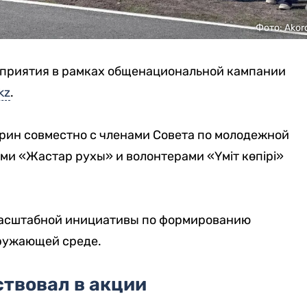
Фото: Akor
оприятия в рамках общенациональной кампании
kz
.
рин совместно с членами Совета по молодежной
ми «Жастар рухы» и волонтерами «Үміт көпірі»
 масштабной инициативы по формированию
ружающей среде.
ствовал в акции