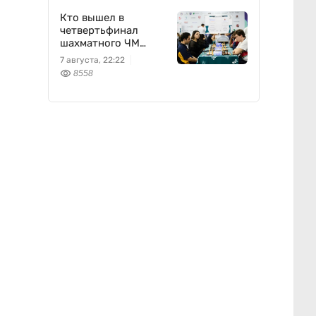
Кто вышел в
четвертьфинал
шахматного ЧМ
среди университетов
7 августа, 22:22
8558