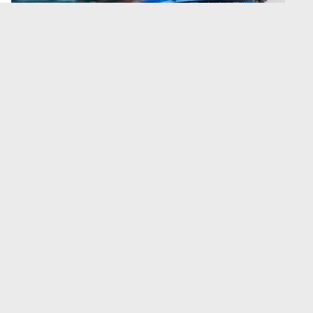
Фото: DKNews.kz / AI-generated
Вместе с этапом чемпионата Formula-1 H2O
регион получит новые производства, академию
пилотов и национальную сборную Казахстана.