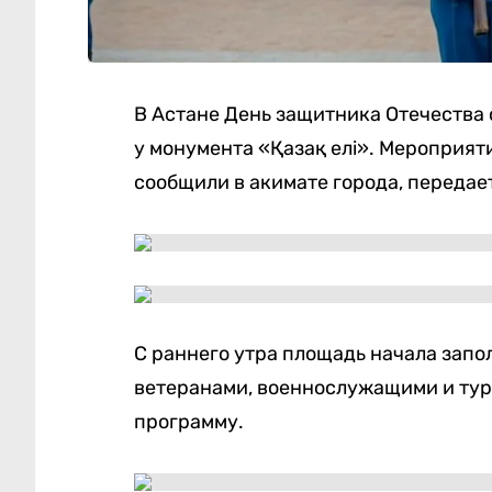
В Астане День защитника Отечества
у монумента «Қазақ елі». Мероприят
сообщили в акимате города, передае
С раннего утра площадь начала запо
ветеранами, военнослужащими и тур
программу.