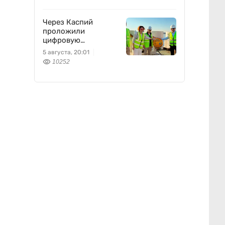
Через Каспий
проложили
цифровую
магистраль: что это
5 августа, 20:01
изменит
10252