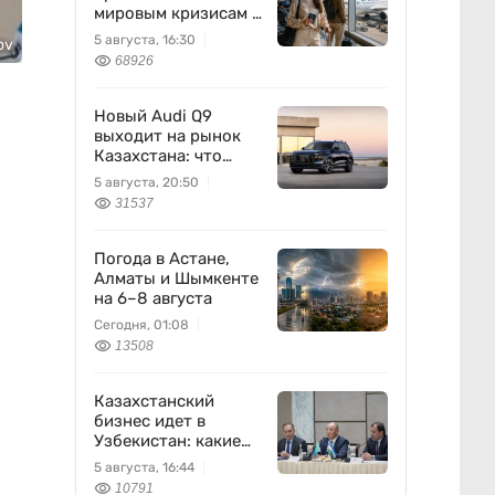
мировым кризисам в
авиации
5 августа, 16:30
ov
68926
Новый Audi Q9
выходит на рынок
Казахстана: что
известно
5 августа, 20:50
31537
Погода в Астане,
Алматы и Шымкенте
на 6–8 августа
Сегодня, 01:08
13508
Казахстанский
бизнес идет в
Узбекистан: какие
проекты готовят
5 августа, 16:44
10791