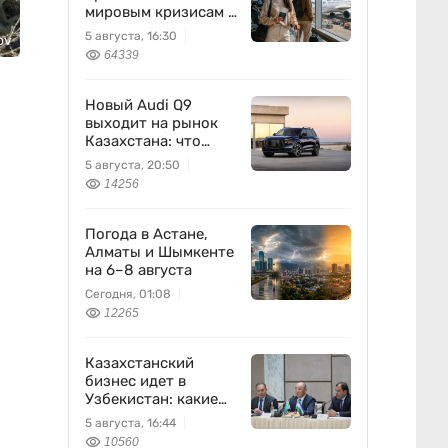
мировым кризисам в
авиации
5 августа, 16:30
ov
64339
Новый Audi Q9
выходит на рынок
Казахстана: что
известно
5 августа, 20:50
14256
Погода в Астане,
Алматы и Шымкенте
на 6–8 августа
Сегодня, 01:08
12265
Казахстанский
бизнес идет в
Узбекистан: какие
проекты готовят
5 августа, 16:44
10560