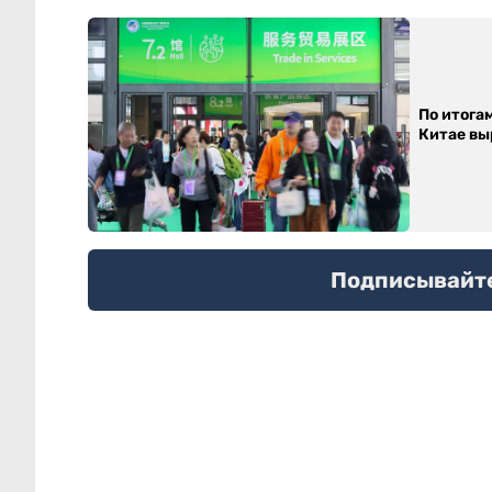
По итога
Китае выр
Подписывайтес