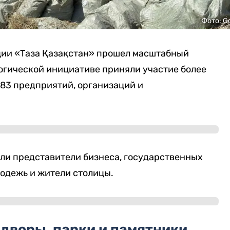
Фото: G
кции «Таза Қазақстан» прошел масштабный
огической инициативе приняли участие более
683 предприятий, организаций и
шли представители бизнеса, государственных
лодежь и жители столицы.
 дворы, парки и памятники