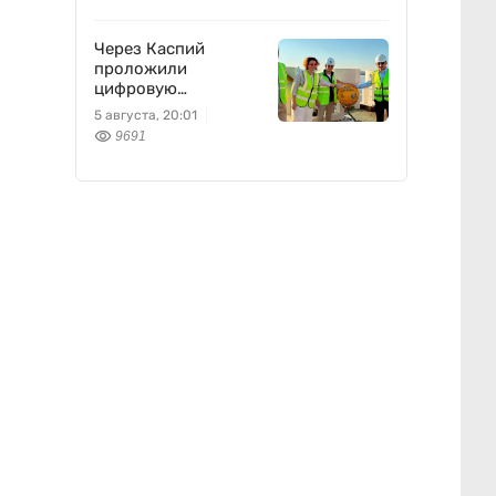
Через Каспий
проложили
цифровую
магистраль: что это
5 августа, 20:01
изменит
9691