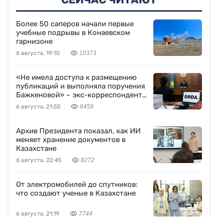
Более 50 саперов начали первые
учебные подрывы в Конаевском
гарнизоне
6 августа, 19:10
10373
«Не имела доступа к размещению
публикаций и выполняла поручения
Бажкеновой» – экс-корреспондент
Orda.kz Дуйсенова
6 августа, 21:55
8459
Архив Президента показал, как ИИ
меняет хранение документов в
Казахстане
6 августа, 22:45
8272
От электромобилей до спутников:
что создают ученые в Казахстане
6 августа, 21:19
7744