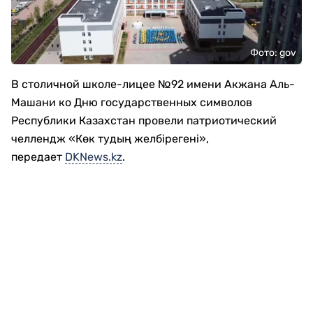
Фото: gov
В столичной школе-лицее №92 имени Акжана Аль-
Машани ко Дню государственных символов
Республики Казахстан провели патриотический
челлендж «Көк тудың желбірегені»,
передает
DKNews.kz
.