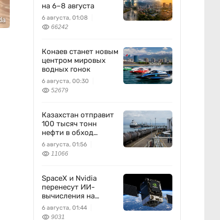
на 6–8 августа
6 августа, 01:08
da
66242
Конаев станет новым
центром мировых
водных гонок
6 августа, 00:30
52679
Казахстан отправит
100 тысяч тонн
нефти в обход
России
6 августа, 01:56
11066
SpaceX и Nvidia
перенесут ИИ-
вычисления на
орбиту
6 августа, 01:44
9031