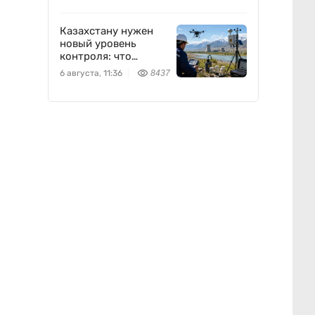
Казахстану нужен
новый уровень
контроля: что
предлагают ученые
6 августа, 11:36
8437
на фоне развития
атомной энергетики