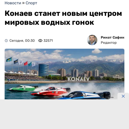
Новости
»
Спорт
Конаев станет новым центром
мировых водных гонок
Ринат Сафин
Сегодня, 00:30
32571
Редактор
Фото: DKNews.kz / AI-generated
Вместе с этапом чемпионата Formula-1 H2O