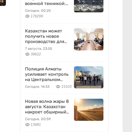
уа
военной техникой:
что известно
Сегодня, 00:20
178299
Казахстан может
получить новое
производство для
химпрома и
7 августа, 23:55
энергетики
39622
Полиция Алматы
усиливает контроль
на Центральном
вещевом рынке
Сегодня, 14:33
15103
Новая волна жары 8
августа: Казахстан
накроет обширный
антициклон
Сегодня, 00:59
13981