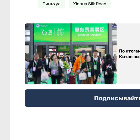
Синьхуа
Xinhua Silk Road
По итога
Китае выр
Подписывайтес