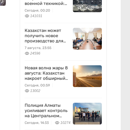
уа
военной техникой:
что известно
Сегодня, 00:20
141031
Казахстан может
получить новое
производство для
химпрома и
7 августа, 23:55
энергетики
24596
Новая волна жары 8
августа: Казахстан
накроет обширный
антициклон
Сегодня, 00:59
13002
Полиция Алматы
усиливает контроль
на Центральном
вещевом рынке
Сегодня, 14:33
10274