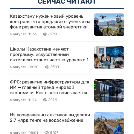
СЕЙЧАС ЧИТАЮТ
Казахстану нужен новый уровень
контроля: что предлагают ученые на
фоне развития атомной энергетики
6 августа, 11:36
8789
Школы Казахстана меняют
программу: искусственный
интеллект станет частью уроков с 1
класса
6 августа, 08:30
8503
ФРС: развитие инфраструктуры для
ИИ — главный тренд мировой
экономики. Как в него вписывается
Freedom Holding Corp.
6 августа, 11:24
8316
Из возвращенных активов выделили
2,7 млрд тенге на водоснабжение
6 августа, 08:01
8107