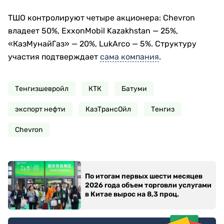
ТШО контролируют четыре акционера: Chevron
владеет 50%, ExxonMobil Kazakhstan — 25%,
«КазМунайГаз» — 20%, LukArco — 5%. Структуру
участия подтверждает
сама компания
.
Тенгизшевройл
КТК
Батуми
экспорт нефти
КазТрансОйл
Тенгиз
Chevron
По итогам первых шести месяцев
2026 года объем торговли услугами
в Китае вырос на 8,3 проц.