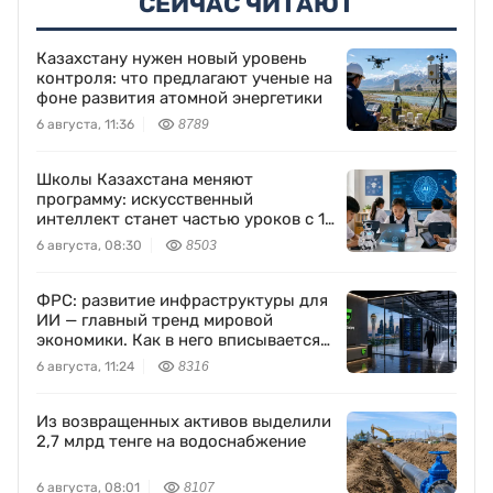
СЕЙЧАС ЧИТАЮТ
Казахстану нужен новый уровень
контроля: что предлагают ученые на
фоне развития атомной энергетики
6 августа, 11:36
8789
Школы Казахстана меняют
программу: искусственный
интеллект станет частью уроков с 1
класса
6 августа, 08:30
8503
ФРС: развитие инфраструктуры для
ИИ — главный тренд мировой
экономики. Как в него вписывается
Freedom Holding Corp.
6 августа, 11:24
8316
Из возвращенных активов выделили
2,7 млрд тенге на водоснабжение
6 августа, 08:01
8107