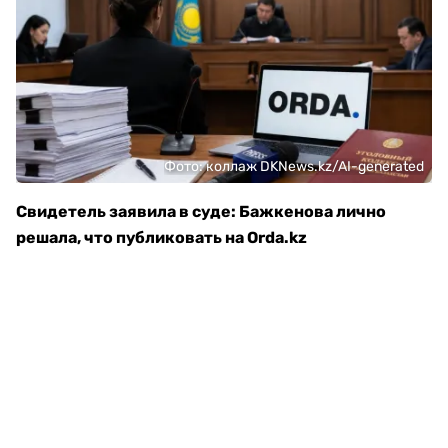
Фото: коллаж DKNews.kz/AI-generated
Свидетель заявила в суде: Бажкенова лично
решала, что публиковать на Orda.kz