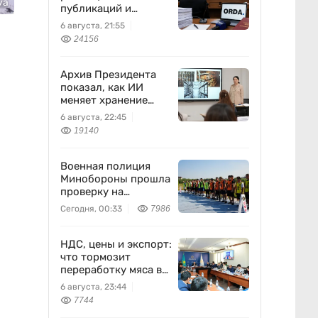
уа
публикаций и
выполняла
6 августа, 21:55
поручения
24156
Бажкеновой» – экс-
корреспондент
Orda.kz Дуйсенова
Архив Президента
показал, как ИИ
меняет хранение
документов в
6 августа, 22:45
Казахстане
19140
Военная полиция
Минобороны прошла
проверку на
выносливость
Сегодня, 00:33
7986
НДС, цены и экспорт:
что тормозит
переработку мяса в
Казахстане
6 августа, 23:44
7744