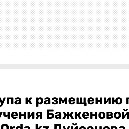
упа к размещению 
чения Бажкеновой»
Orda.kz Дуйсенова