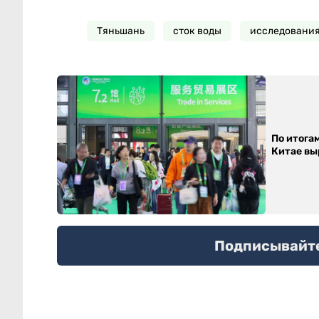
Тяньшань
сток воды
исследовани
По итога
Китае выр
Подписывайтес