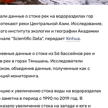
Фото: Синьх
ли данные о стоке рек на водоразделах гор
ротекают реки Центральной Азии. Исследование,
ого института экологии и географии Академии
але "Scientific Data", передает
Xinhua
.
евные данные о стоке из 56 бассейнов рек и
 рек в горах Тяньшань. Исследователи
ком, объединив данные, полученные как с
нций мониторинга.
цию к увеличению стока воды на водоразделах
заметна в период с 1990 по 2019 год. В
азало увеличение стока на западе и юге и