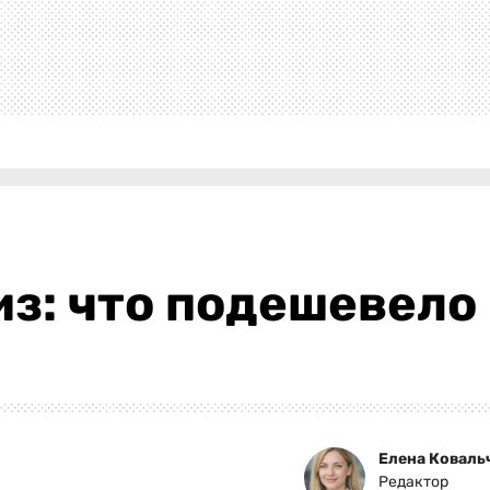
з: что подешевело
Елена Коваль
Редактор