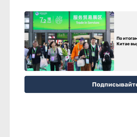
По итога
Китае выр
Подписывайтес