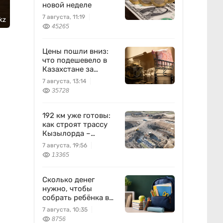
новой неделе
7 августа, 11:19
kz
45265
Цены пошли вниз:
что подешевело в
Казахстане за
неделю
7 августа, 13:14
35728
192 км уже готовы:
как строят трассу
Кызылорда –
Жезказган
7 августа, 19:56
13365
Сколько денег
нужно, чтобы
собрать ребёнка в
школу?
7 августа, 10:35
8756