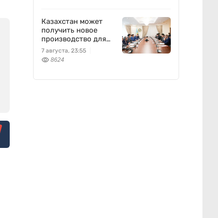
Казахстан может
получить новое
производство для
химпрома и
7 августа, 23:55
энергетики
8624