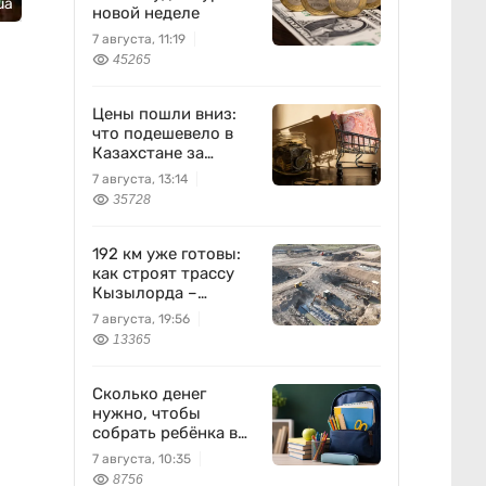
ua
новой неделе
7 августа, 11:19
45265
Цены пошли вниз:
что подешевело в
Казахстане за
неделю
7 августа, 13:14
35728
192 км уже готовы:
как строят трассу
Кызылорда –
Жезказган
7 августа, 19:56
13365
Сколько денег
нужно, чтобы
собрать ребёнка в
школу?
7 августа, 10:35
8756