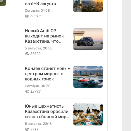
уа
на 6–8 августа
Сегодня, 01:08
60918
Новый Audi Q9
выходит на рынок
Казахстана: что
известно
5 августа, 20:50
36322
Конаев станет новым
центром мировых
водных гонок
Сегодня, 00:30
12782
Юные шахматисты
Казахстана бросили
вызов сборной мира
и выиграли
5 августа, 22:18
9911