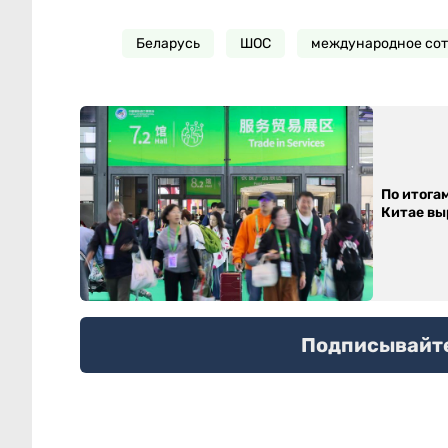
Беларусь
ШОС
международное со
По итога
Китае выр
Подписывайтес