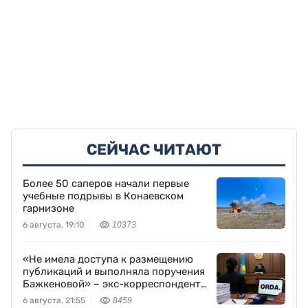
СЕЙЧАС ЧИТАЮТ
Более 50 саперов начали первые
учебные подрывы в Конаевском
гарнизоне
6 августа, 19:10
10373
«Не имела доступа к размещению
публикаций и выполняла поручения
Бажкеновой» – экс-корреспондент
Orda.kz Дуйсенова
6 августа, 21:55
8459