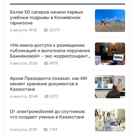
Более 50 саперов начали первые
учебные подрывы в Конаевском
гарнизоне
6 августа, 19:10
10373
«Не имела доступа к размещению
публикаций и выполняла поручения
Бажкеновой» – экс-корреспондент
Orda.kz Дуйсенова
6 августа, 21:55
8459
Архив Президента показал, как ИИ
меняет хранение документов в
Казахстане
6 августа, 22:45
8272
От электромобилей до спутников:
что создают ученые в Казахстане
6 августа, 21:19
7744