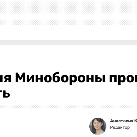
ия Минобороны про
ть
Анастасия 
Редактор