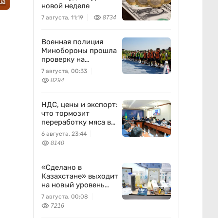
ua
новой неделе
7 августа, 11:19
8734
Военная полиция
Минобороны прошла
проверку на
выносливость
7 августа, 00:33
8294
НДС, цены и экспорт:
что тормозит
переработку мяса в
Казахстане
6 августа, 23:44
8140
«Сделано в
Казахстане» выходит
на новый уровень
благодаря науке
7 августа, 00:08
7216