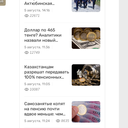
ua
Актюбинская
область
5 августа, 14:16
22671
Доллар по 465
тенге? Аналитики
назвали новый
диапазон
5 августа, 11:36
12749
Казахстанцам
разрешат передавать
100% пенсионных
накоплений
5 августа, 11:05
10087
Самозанятые копят
на пенсию почти
вдвое меньше: чем
это грозит
5 августа, 11:24
8635