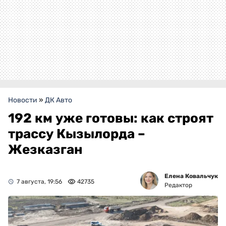
Новости
»
ДК Авто
192 км уже готовы: как строят
трассу Кызылорда –
Жезказган
Елена Ковальчук
7 августа, 19:56
42735
Редактор