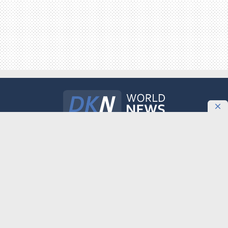
Международное информационное агентство «DKNews.kz»
зарегистрировано в Министерстве культуры и информации
Республики Казахстан. Свидетельство о постановке на учет №
10484-АА выдано 20 января 2010 года.
Как разместить агитационные материалы политическим партиям на
DKNews.kz
ТЕМА
ОБНОВЛЕНИЕ