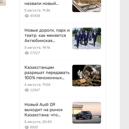
уа
назвали новый
диапазон
5 августа, 11:36
45408
Новые дороги, парк и
театр: как меняется
Актюбинская
область
5 августа, 14:16
27027
Казахстанцам
разрешат передавать
100% пенсионных
накоплений
5 августа, 11:05
12947
Новый Audi Q9
выходит на рынок
Казахстана: что
известно
5 августа, 20:50
9900