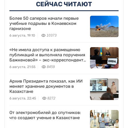
СЕЙЧАС ЧИТАЮТ
Более 50 саперов начали первые
учебные подрывы в Конаевском
гарнизоне
6 августа, 19:10
10373
«Не имела доступа к размещению
публикаций и выполняла поручения
Бажкеновой» – экс-корреспондент
Orda.kz Дуйсенова
6 августа, 21:55
8459
Архив Президента показал, как ИИ
меняет хранение документов в
Казахстане
6 августа, 22:45
8272
От электромобилей до спутников:
что создают ученые в Казахстане