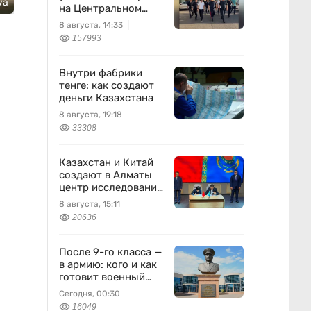
уа
на Центральном
вещевом рынке
8 августа, 14:33
157993
Внутри фабрики
тенге: как создают
деньги Казахстана
8 августа, 19:18
33308
Казахстан и Китай
создают в Алматы
центр исследований
землетрясений
8 августа, 15:11
20636
После 9-го класса —
в армию: кого и как
готовит военный
колледж
Сегодня, 00:30
16049