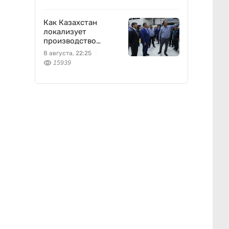
Как Казахстан
локализует
производство
оборонной техники
8 августа, 22:25
15939