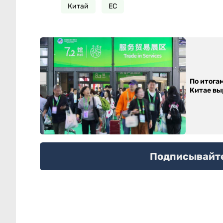
Китай
ЕС
По итога
Китае выр
Подписывайтес