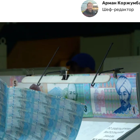
Арман Коржумб
Шеф-редактор