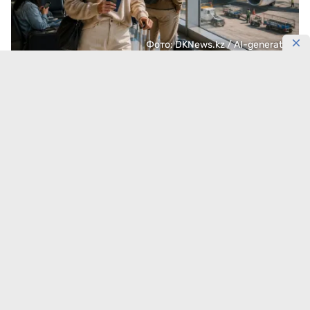
Фото: DKNews.kz / AI-generated
Авиационная отрасль переживает один из самых
сложных периодов за последние десятилетия. Мир
столкнулся с новыми вызовами: геополитической
перестройкой мировых маршрутов, ростом
стоимости топлива, инфляцией операционных
расходов и глобальной технической проблемой
двигателей Pratt & Whitney, которая затронула
авиакомпании по всему миру.