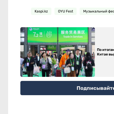
Kaspi.kz
OYU Fest
Музыкальный фе
По итога
Китае выр
Подписывайтес