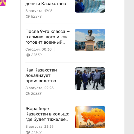
деньги Казахстана
8 августа, 19:18
82379
После 9-го класса —
в армию: кого и как
готовит военный
колледж
Сегодня, 00:30
23650
Как Казахстан
локализует
производство
оборонной техники
8 августа, 22:25
20383
Жара берет
Казахстан в кольцо:
где будет тяжелее
всего 9 августа
8 августа, 23:59
17182