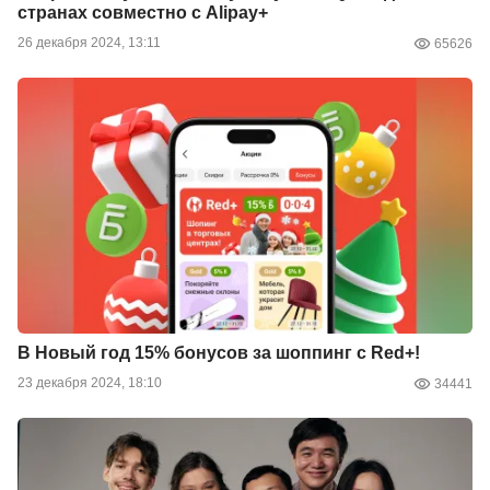
странах совместно с Alipay+
26 декабря 2024, 13:11
65626
В Новый год 15% бонусов за шоппинг с Red+!
23 декабря 2024, 18:10
34441