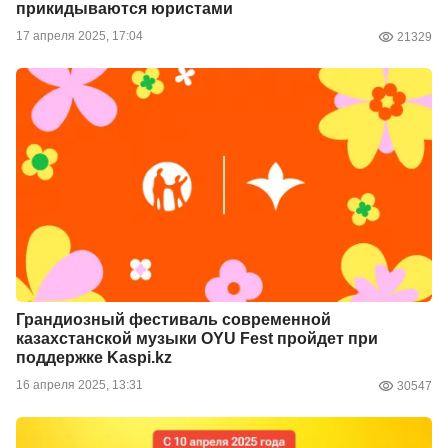
прикидываются юристами
17 апреля 2025, 17:04
21329
Грандиозный фестиваль современной
казахстанской музыки OYU Fest пройдет при
поддержке Kaspi.kz
16 апреля 2025, 13:31
30547