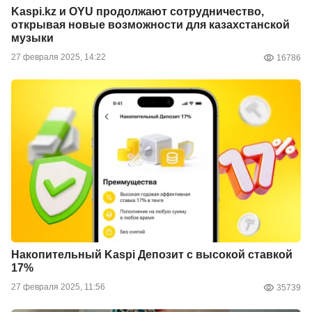
Kaspi.kz и OYU продолжают сотрудничество,
открывая новые возможности для казахстанской
музыки
27 февраля 2025, 14:22
16786
Накопительный Kaspi Депозит с высокой ставкой
17%
27 февраля 2025, 11:56
35739