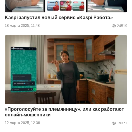
Kaspi запустил новый сервис «Kaspi Работа»
18 марта 2025, 11:48
24519
«Проголосуйте за племянницу», или как работают
онлайн-мошенники
12 марта 2025, 12:38
19371