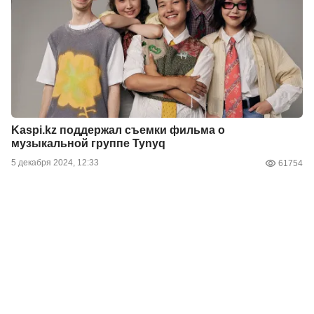
Kaspi.kz поддержал съемки фильма о
музыкальной группе Tynyq
5 декабря 2024, 12:33
61754