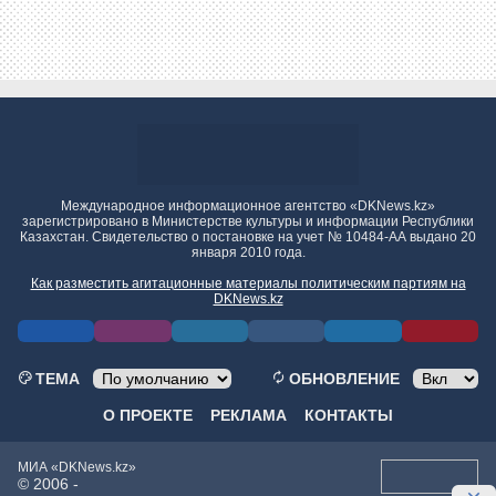
Международное информационное агентство «DKNews.kz»
зарегистрировано в Министерстве культуры и информации Республики
Казахстан. Свидетельство о постановке на учет № 10484-АА выдано 20
января 2010 года.
Как разместить агитационные материалы политическим партиям на
DKNews.kz
ТЕМА
ОБНОВЛЕНИЕ
О ПРОЕКТЕ
РЕКЛАМА
КОНТАКТЫ
МИА «DKNews.kz»
© 2006 -