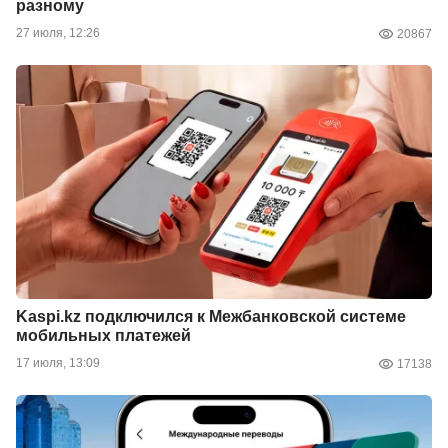
разному
27 июля, 12:26
20867
Kaspi.kz подключился к Межбанковской системе
мобильных платежей
17 июля, 13:09
17138