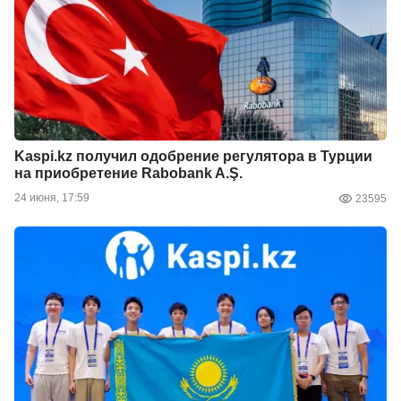
Kaspi.kz получил одобрение регулятора в Турции
на приобретение Rabobank A.Ş.
24 июня, 17:59
23595