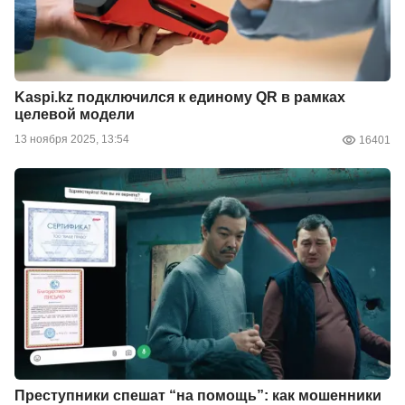
Kaspi.kz подключился к единому QR в рамках
целевой модели
13 ноября 2025, 13:54
16401
Преступники спешат “на помощь”: как мошенники