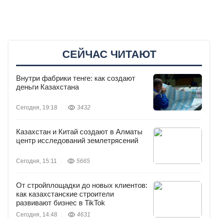
СЕЙЧАС ЧИТАЮТ
Внутри фабрики тенге: как создают
деньги Казахстана
Сегодня, 19:18
3432
Казахстан и Китай создают в Алматы
центр исследований землетрясений
Сегодня, 15:11
5665
От стройплощадки до новых клиентов:
как казахстанские строители
развивают бизнес в TikTok
Сегодня, 14:48
4631