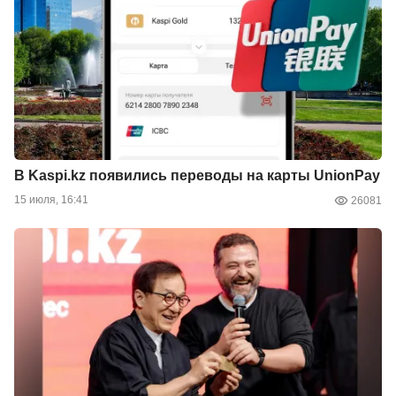
В Kaspi.kz появились переводы на карты UnionPay
15 июля, 16:41
26081