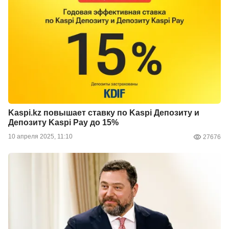
Kaspi.kz повышает ставку по Kaspi Депозиту и
Депозиту Kaspi Pay до 15%
10 апреля 2025, 11:10
27676