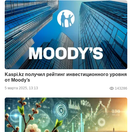
Kaspi.kz получил рейтинг инвестиционного уровня
от Moody’s
5 марта 2025, 13:13
143286