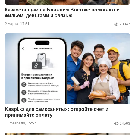
Казахстанцам на Ближнем Востоке помогают с
жильём, деньгами и связью
2 марта, 17:51
28347
Kaspi.kz для самозанятых: откройте счет и
принимайте оплату
11 февраля, 15:57
24563