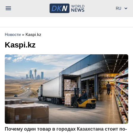
Новости
»
Kaspi.kz
Kaspi.kz
Почему один товар в городах Казахстана стоит по-