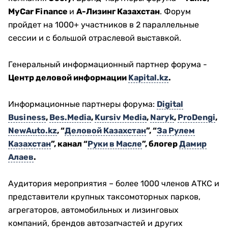
MyCar Finance
и
А-Лизинг Казахстан
. Форум
пройдет на 1000+ участников в 2 параллельные
сессии и с большой отраслевой выставкой.
Генеральный информационный партнер форума -
Центр деловой информации
Kapital.kz
.
Информационные партнеры форума:
Digital
Business
,
Bes.Media
,
Kursiv Media
,
Naryk
,
ProDengi
,
NewAuto.kz
, “
Деловой Казахстан
”, “
За Рулем
Казахстан
”, канал “
Руки в Масле
”, блогер
Дамир
Алаев
.
Аудитория мероприятия – более 1000 членов АТКС и
представители крупных таксомоторных парков,
агрегаторов, автомобильных и лизинговых
компаний, брендов автозапчастей и других