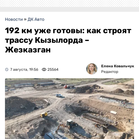
Новости
»
ДК Авто
192 км уже готовы: как строят
трассу Кызылорда –
Жезказган
Елена Ковальчук
7 августа, 19:56
25564
Редактор