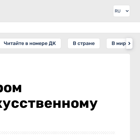
Читайте в номере ДК
В стране
В мире
ром
кусственному