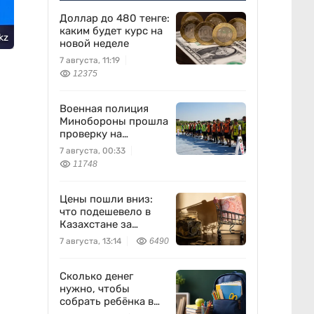
Доллар до 480 тенге:
каким будет курс на
kz
новой неделе
7 августа, 11:19
12375
Военная полиция
Минобороны прошла
проверку на
выносливость
7 августа, 00:33
11748
Цены пошли вниз:
что подешевело в
Казахстане за
неделю
7 августа, 13:14
6490
Сколько денег
нужно, чтобы
собрать ребёнка в