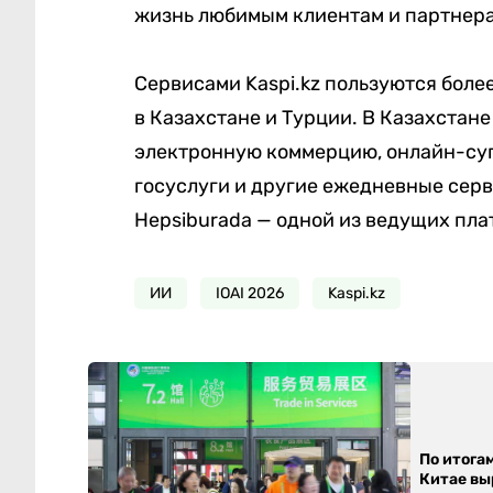
жизнь любимым клиентам и партнер
Сервисами Kaspi.kz пользуются боле
в Казахстане и Турции. В Казахстан
электронную коммерцию, онлайн-суп
госуслуги и другие ежедневные серви
Hepsiburada — одной из ведущих пл
ИИ
IOAI 2026
Kaspi.kz
По итога
Китае выр