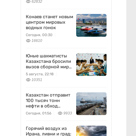
62832
Конаев станет новым
центром мировых
водных гонок
Сегодня, 00:30
16610
Юные шахматисты
Казахстана бросили
вызов сборной мира
и выиграли
5 августа, 22:18
10351
Казахстан отправит
100 тысяч тонн
нефти в обход
России
Сегодня, 01:56
9933
Горячий воздух из
Ирана, ливни и град: