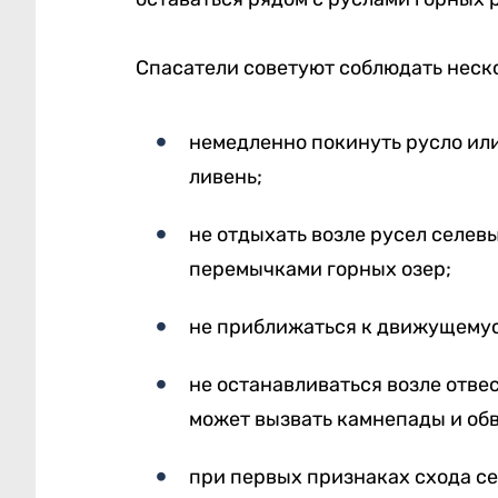
Спасатели советуют соблюдать неск
немедленно покинуть русло или
ливень;
не отдыхать возле русел селев
перемычками горных озер;
не приближаться к движущемуся
не останавливаться возле отве
может вызвать камнепады и об
при первых признаках схода се