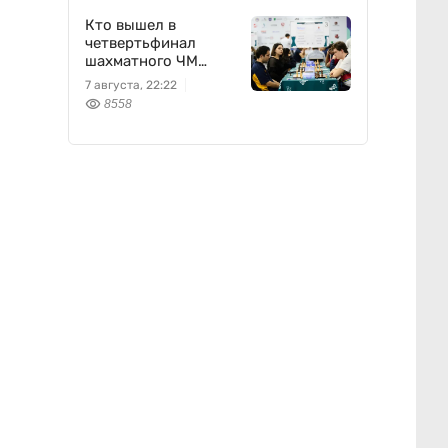
Кто вышел в
четвертьфинал
шахматного ЧМ
среди университетов
7 августа, 22:22
8558