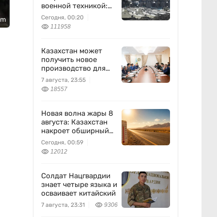
военной техникой:
что известно
Сегодня, 00:20
om
111958
Казахстан может
получить новое
производство для
химпрома и
7 августа, 23:55
энергетики
18557
Новая волна жары 8
августа: Казахстан
накроет обширный
антициклон
Сегодня, 00:59
12012
Солдат Нацгвардии
знает четыре языка и
осваивает китайский
7 августа, 23:31
9306