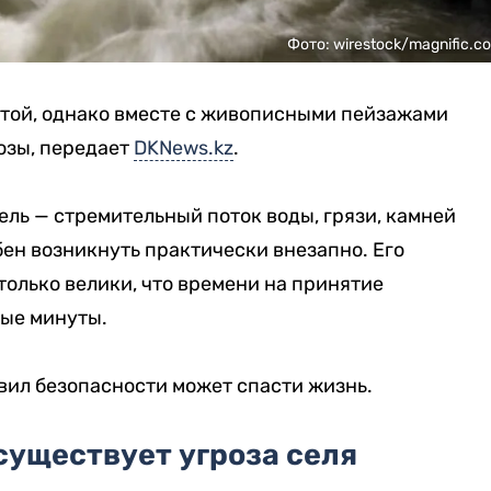
Фото: wirestock/magnific.c
отой, однако вместе с живописными пейзажами
озы, передает
DKNews.kz
.
ель — стремительный поток воды, грязи, камней
бен возникнуть практически внезапно. Его
только велики, что времени на принятие
ые минуты.
вил безопасности может спасти жизнь.
 существует угроза селя