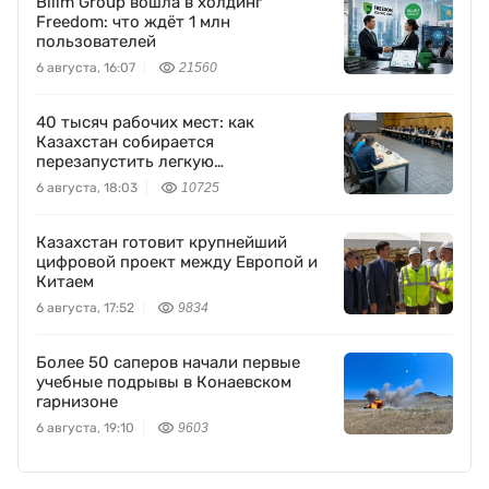
Bilim Group вошла в холдинг
Freedom: что ждёт 1 млн
пользователей
6 августа, 16:07
21560
40 тысяч рабочих мест: как
Казахстан собирается
перезапустить легкую
промышленность
6 августа, 18:03
10725
Казахстан готовит крупнейший
цифровой проект между Европой и
Китаем
6 августа, 17:52
9834
Более 50 саперов начали первые
учебные подрывы в Конаевском
гарнизоне
6 августа, 19:10
9603