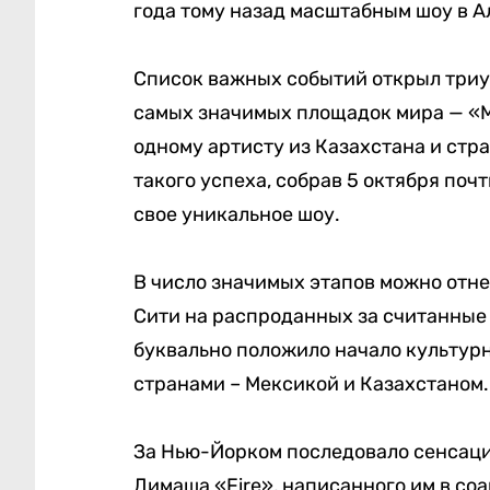
года тому назад масштабным шоу в А
Список важных событий открыл триу
самых значимых площадок мира — «М
одному артисту из Казахстана и стр
такого успеха, собрав 5 октября поч
свое уникальное шоу.
В число значимых этапов можно отне
Сити на распроданных за считанные
буквально положило начало культу
странами – Мексикой и Казахстаном.
За Нью-Йорком последовало сенсаци
Димаша «Fire», написанного им в со