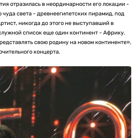
тия отразилась в неординарности его локации -
о чуда света - древнеегипетских пирамид, под
тист, никогда до этого не выступавший в
ослужной список еще один континент - Африку.
представлять свою родину на новом континенте»,
ючительного концерта.