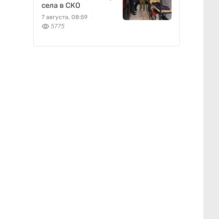
села в СКО
7 августа, 08:59
5775