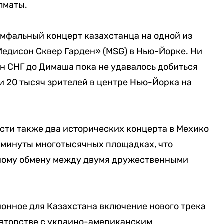
лматы.
мфальный концерт казахстанца на одной из
едисон Сквер Гарден» (MSG) в Нью-Йорке. Ни
ан СНГ до Димаша пока не удавалось добиться
ти 20 тысяч зрителей в центре Нью-Йорка на
сти также два исторических концерта в Мехико
 минуты многотысячных площадках, что
рному обмену между двумя дружественными
онное для Казахстана включение нового трека
авторстве с украино-американским