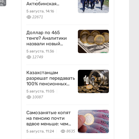
не
Актюбинская
область
5 августа, 14:16
22671
Доллар по 465
тенге? Аналитики
назвали новый
диапазон
5 августа, 11:36
12749
Казахстанцам
разрешат передавать
100% пенсионных
накоплений
5 августа, 11:05
10087
Самозанятые копят
на пенсию почти
вдвое меньше: чем
это грозит
5 августа, 11:24
8635